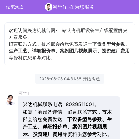
河**1正在为您服务
结束沟通
欢迎访问兴达机械官网-一站式有机肥设备生产线配置解决
方案服务。
留言联系方式，技术部会给您免费发送一下
设备型号参数、
生产工艺、详细报价单、案例图片视频展示、投资建厂费用
等资料供您参考对比。
2026-08-08 04:31:58 开始沟通
河**1
兴达机械联系电话 18039511001。
如需了解设备详情，留言联系方式，技术
部会给您免费发送一下
设备型号参数、生
产工艺、详细报价单、案例图片视频展
示、投资建厂费用
等资料供您参考对比。